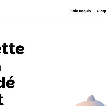
Plaid Requin
Claq
tte
n
dé
t