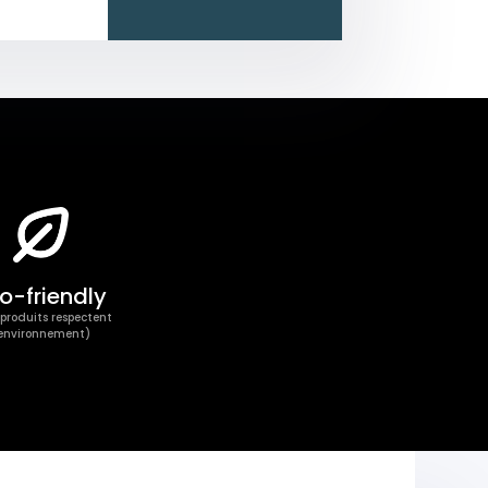
o-friendly
produits respectent
’environnement)