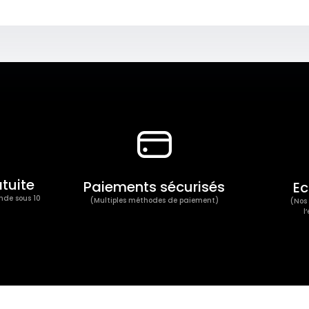
atuite
Paiements sécurisés
Ec
nde sous 10
(Multiples méthodes de paiement)
(Nos 
l