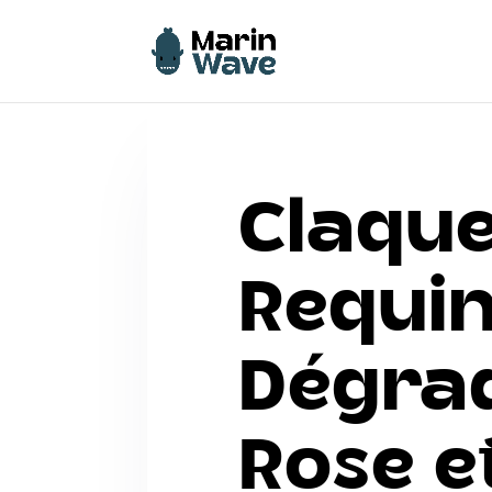
Claque
Requi
Dégra
Rose e