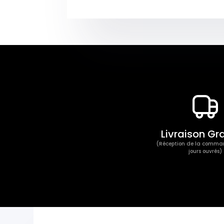
Dégradé
Rose
et
Bleu
Livraison Gr
(Réception de la comma
jours ouvrés)